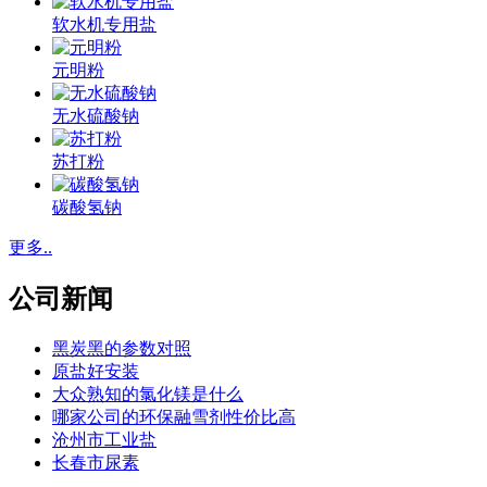
软水机专用盐
元明粉
无水硫酸钠
苏打粉
碳酸氢钠
更多..
公司新闻
黑炭黑的参数对照
原盐好安装
大众熟知的氯化镁是什么
哪家公司的环保融雪剂性价比高
沧州市工业盐
长春市尿素