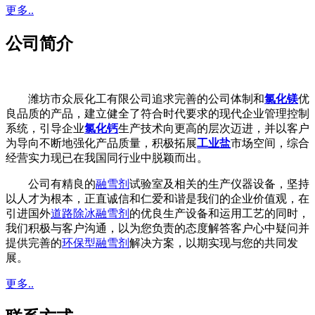
更多..
公司简介
潍坊市众辰化工有限公司追求完善的公司体制和
氯化镁
优
良品质的产品，建立健全了符合时代要求的现代企业管理控制
系统，引导企业
氯化钙
生产技术向更高的层次迈进，并以客户
为导向不断地强化产品质量，积极拓展
工业盐
市场空间，综合
经营实力现已在我国同行业中脱颖而出。
公司有精良的
融雪剂
试验室及相关的生产仪器设备，坚持
以人才为根本，正直诚信和仁爱和谐是我们的企业价值观，在
引进国外
道路除冰融雪剂
的优良生产设备和运用工艺的同时，
我们积极与客户沟通，以为您负责的态度解答客户心中疑问并
提供完善的
环保型融雪剂
解决方案，以期实现与您的共同发
展。
更多..