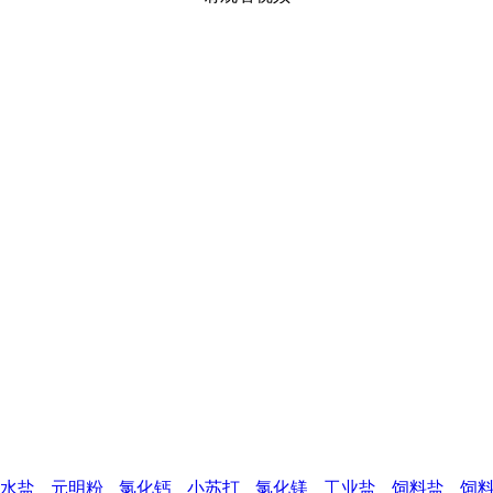
水盐
元明粉
氯化钙
小苏打
氯化镁
工业盐
饲料盐
饲