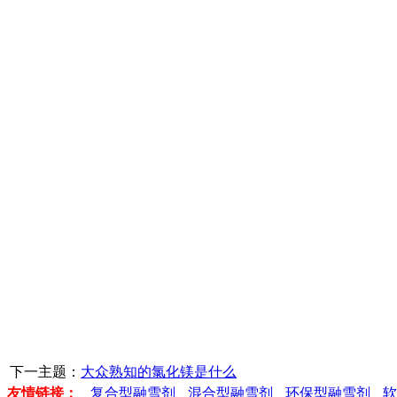
下一主题：
大众熟知的氯化镁是什么
友情链接：
复合型融雪剂
混合型融雪剂
环保型融雪剂
软