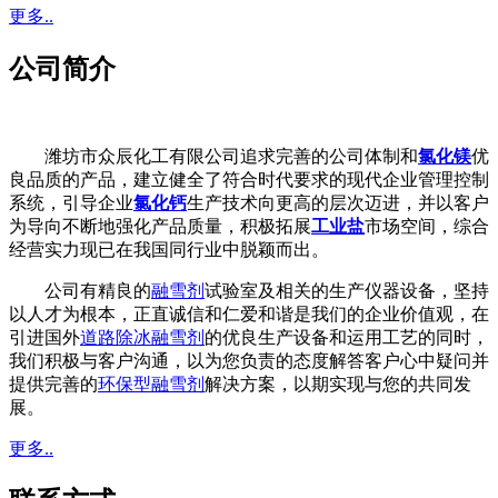
更多..
公司简介
潍坊市众辰化工有限公司追求完善的公司体制和
氯化镁
优
良品质的产品，建立健全了符合时代要求的现代企业管理控制
系统，引导企业
氯化钙
生产技术向更高的层次迈进，并以客户
为导向不断地强化产品质量，积极拓展
工业盐
市场空间，综合
经营实力现已在我国同行业中脱颖而出。
公司有精良的
融雪剂
试验室及相关的生产仪器设备，坚持
以人才为根本，正直诚信和仁爱和谐是我们的企业价值观，在
引进国外
道路除冰融雪剂
的优良生产设备和运用工艺的同时，
我们积极与客户沟通，以为您负责的态度解答客户心中疑问并
提供完善的
环保型融雪剂
解决方案，以期实现与您的共同发
展。
更多..