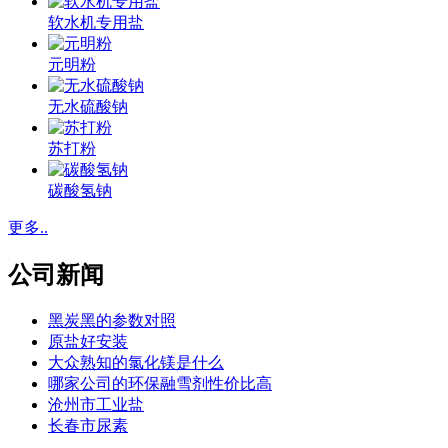
软水机专用盐
元明粉
无水硫酸钠
苏打粉
碳酸氢钠
更多..
公司新闻
黑炭黑的参数对照
原盐好安装
大众熟知的氯化镁是什么
哪家公司的环保融雪剂性价比高
沧州市工业盐
长春市尿素