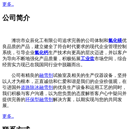
更多..
公司简介
潍坊市众辰化工有限公司追求完善的公司体制和
氯化镁
优
良品质的产品，建立健全了符合时代要求的现代企业管理控制
系统，引导企业
氯化钙
生产技术向更高的层次迈进，并以客户
为导向不断地强化产品质量，积极拓展
工业盐
市场空间，综合
经营实力现已在我国同行业中脱颖而出。
公司有精良的
融雪剂
试验室及相关的生产仪器设备，坚持
以人才为根本，正直诚信和仁爱和谐是我们的企业价值观，在
引进国外
道路除冰融雪剂
的优良生产设备和运用工艺的同时，
我们积极与客户沟通，以为您负责的态度解答客户心中疑问并
提供完善的
环保型融雪剂
解决方案，以期实现与您的共同发
展。
更多..