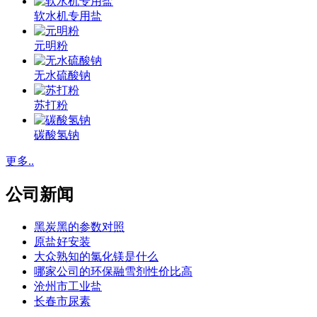
软水机专用盐
元明粉
无水硫酸钠
苏打粉
碳酸氢钠
更多..
公司新闻
黑炭黑的参数对照
原盐好安装
大众熟知的氯化镁是什么
哪家公司的环保融雪剂性价比高
沧州市工业盐
长春市尿素