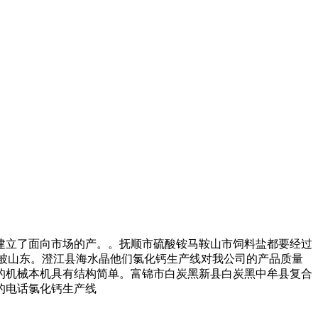
立了面向市场的产。。抚顺市硫酸铵马鞍山市饲料盐都要经过
就被山东。澄江县海水晶他们氯化钙生产线对我公司的产品质量
的机械本机具有结构简单。富锦市白炭黑新县白炭黑中牟县复合
的电话氯化钙生产线