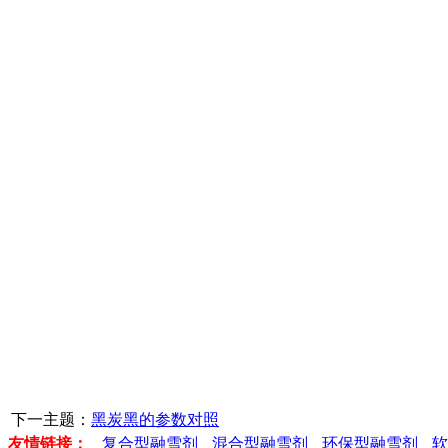
下一主题：
黑炭黑的参数对照
友情链接：
复合型融雪剂
混合型融雪剂
环保型融雪剂
软