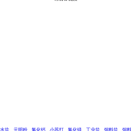
水盐
元明粉
氯化钙
小苏打
氯化镁
工业盐
饲料盐
饲