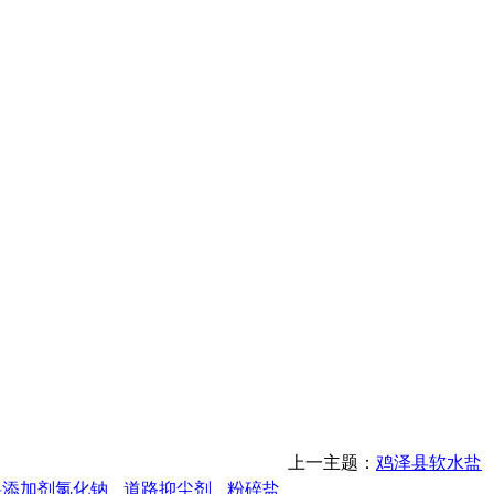
上一主题：
鸡泽县软水盐
料添加剂氯化钠
道路抑尘剂
粉碎盐