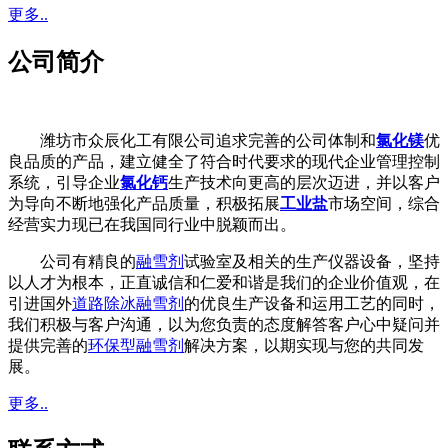
更多..
公司简介
潍坊市众辰化工有限公司追求完善的公司体制和
氯化镁
优
良品质的产品，建立健全了符合时代要求的现代企业管理控制
系统，引导企业
氯化钙
生产技术向更高的层次迈进，并以客户
为导向不断地强化产品质量，积极拓展
工业盐
市场空间，综合
经营实力现已在我国同行业中脱颖而出。
公司有精良的
融雪剂
试验室及相关的生产仪器设备，坚持
以人才为根本，正直诚信和仁爱和谐是我们的企业价值观，在
引进国外
道路除冰融雪剂
的优良生产设备和运用工艺的同时，
我们积极与客户沟通，以为您负责的态度解答客户心中疑问并
提供完善的
环保型融雪剂
解决方案，以期实现与您的共同发
展。
更多..