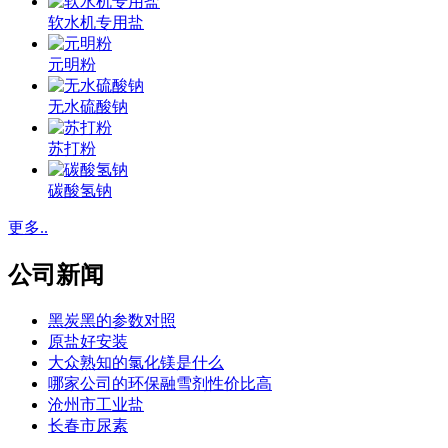
软水机专用盐
元明粉
无水硫酸钠
苏打粉
碳酸氢钠
更多..
公司新闻
黑炭黑的参数对照
原盐好安装
大众熟知的氯化镁是什么
哪家公司的环保融雪剂性价比高
沧州市工业盐
长春市尿素