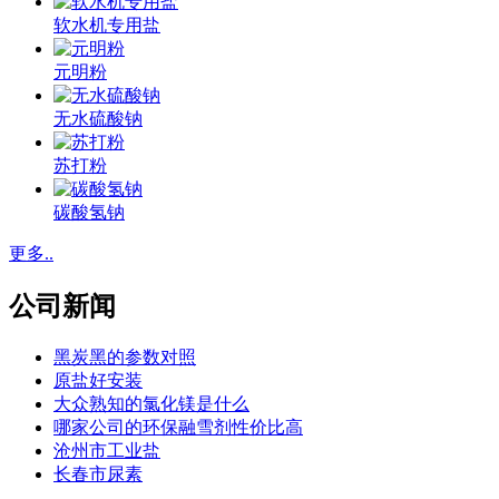
软水机专用盐
元明粉
无水硫酸钠
苏打粉
碳酸氢钠
更多..
公司新闻
黑炭黑的参数对照
原盐好安装
大众熟知的氯化镁是什么
哪家公司的环保融雪剂性价比高
沧州市工业盐
长春市尿素