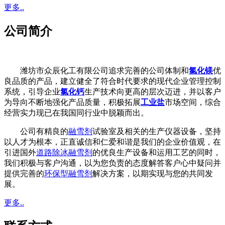
更多..
公司简介
潍坊市众辰化工有限公司追求完善的公司体制和
氯化镁
优
良品质的产品，建立健全了符合时代要求的现代企业管理控制
系统，引导企业
氯化钙
生产技术向更高的层次迈进，并以客户
为导向不断地强化产品质量，积极拓展
工业盐
市场空间，综合
经营实力现已在我国同行业中脱颖而出。
公司有精良的
融雪剂
试验室及相关的生产仪器设备，坚持
以人才为根本，正直诚信和仁爱和谐是我们的企业价值观，在
引进国外
道路除冰融雪剂
的优良生产设备和运用工艺的同时，
我们积极与客户沟通，以为您负责的态度解答客户心中疑问并
提供完善的
环保型融雪剂
解决方案，以期实现与您的共同发
展。
更多..