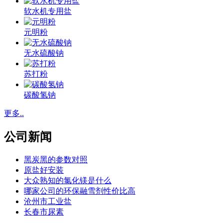
软水机专用盐
元明粉
无水硫酸钠
苏打粉
碳酸氢钠
更多..
公司新闻
黑炭黑的参数对照
原盐好安装
大众熟知的氯化镁是什么
哪家公司的环保融雪剂性价比高
沧州市工业盐
长春市尿素