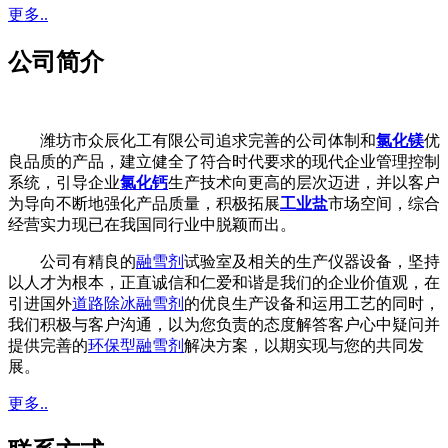
更多..
公司简介
潍坊市众辰化工有限公司追求完善的公司体制和
氯化镁
优
良品质的产品，建立健全了符合时代要求的现代企业管理控制
系统，引导企业
氯化钙
生产技术向更高的层次迈进，并以客户
为导向不断地强化产品质量，积极拓展
工业盐
市场空间，综合
经营实力现已在我国同行业中脱颖而出。
公司有精良的
融雪剂
试验室及相关的生产仪器设备，坚持
以人才为根本，正直诚信和仁爱和谐是我们的企业价值观，在
引进国外
道路除冰融雪剂
的优良生产设备和运用工艺的同时，
我们积极与客户沟通，以为您负责的态度解答客户心中疑问并
提供完善的
环保型融雪剂
解决方案，以期实现与您的共同发
展。
更多..